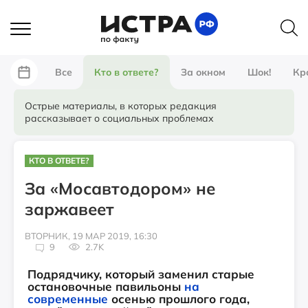
Все
Кто в ответе?
За окном
Шок!
Кр
Острые материалы, в которых редакция
рассказывает о социальных проблемах
КТО В ОТВЕТЕ?
За «Мосавтодором» не
заржавеет
ВТОРНИК, 19 МАР 2019, 16:30
9
2.7K
Подрядчику, который заменил старые
остановочные павильоны
на
современные
осенью прошлого года,