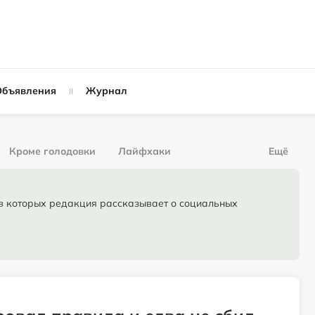
Объявления
Журнал
Кроме голодовки
Лайфхаки
Ещё
рнал
За деньги
торых редакция рассказывает о социальных
Слухи