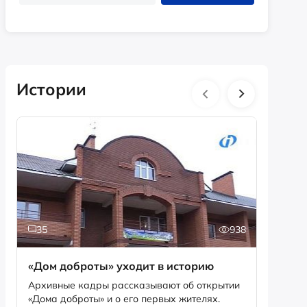
Истории
35
938
5
«Дом доброты» уходит в историю
Истори
фотог
Архивные кадры рассказывают об открытии
«Дома доброты» и о его первых жителях.
Музей «