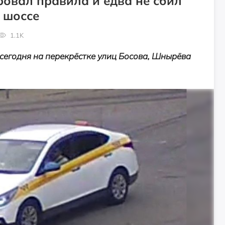
ровал правила и едва не сбил
 шоссе
1.1K
 сегодня на перекрёстке улиц Босова, Шнырёва