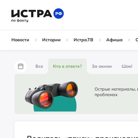
Новости
Истории
Истра.ТВ
Афиша
Все
Кто в ответе?
За окном
Шок!
За забором
Не по лжи!
По форме
Жу
Острые материалы, в ко
проблемах
Партнёрский материал
Народные новости