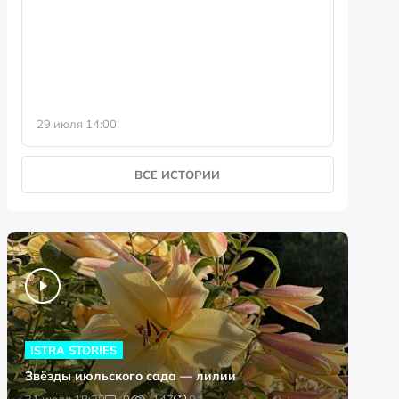
фотофо
29 июля 14:00
23 июля 
ВСЕ ИСТОРИИ
ISTRA STORIES
Звёзды июльского сада — лилии
0
31 июля 18:20
0
147