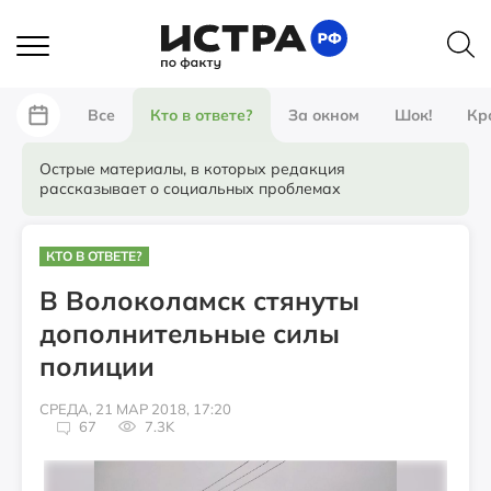
Все
Кто в ответе?
За окном
Шок!
Кр
Острые материалы, в которых редакция
рассказывает о социальных проблемах
КТО В ОТВЕТЕ?
В Волоколамск стянуты
дополнительные силы
полиции
СРЕДА, 21 МАР 2018, 17:20
67
7.3K