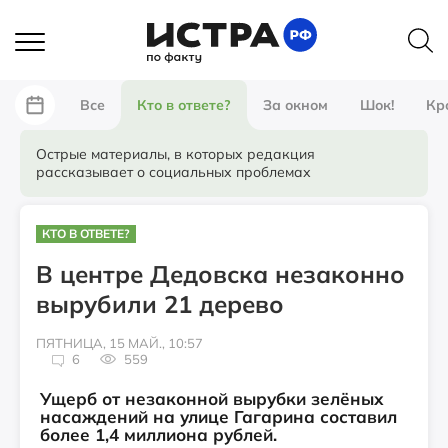
Все
Кто в ответе?
За окном
Шок!
Кр
Острые материалы, в которых редакция
рассказывает о социальных проблемах
КТО В ОТВЕТЕ?
В центре Дедовска незаконно
вырубили 21 дерево
ПЯТНИЦА, 15 МАЙ., 10:57
6
559
Ущерб от незаконной вырубки зелёных
насаждений на улице Гагарина составил
более 1,4 миллиона рублей.