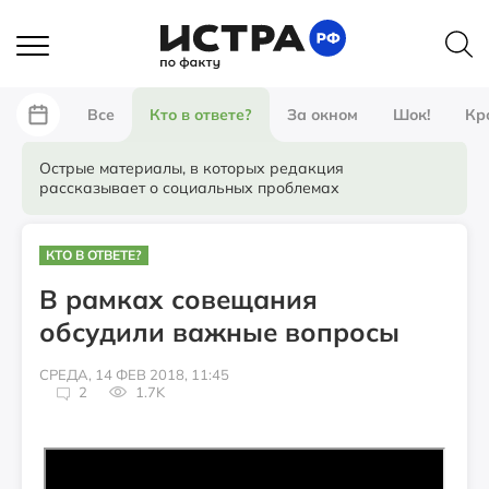
Все
Кто в ответе?
За окном
Шок!
Кр
Острые материалы, в которых редакция
рассказывает о социальных проблемах
КТО В ОТВЕТЕ?
В рамках совещания
обсудили важные вопросы
СРЕДА, 14 ФЕВ 2018, 11:45
2
1.7K