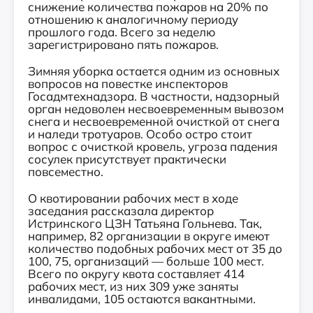
снижение количества пожаров на 20% по
отношению к аналогичному периоду
прошлого года. Всего за неделю
зарегистрировано пять пожаров.
Зимняя уборка остается одним из основных
вопросов на повестке инспекторов
Госадмтехнадзора. В частности, надзорный
орган недоволен несвоевременным вывозом
снега и несвоевременной очисткой от снега
и наледи тротуаров. Особо остро стоит
вопрос с очисткой кровель, угроза падения
сосулек присутствует практически
повсеместно.
О квотировании рабочих мест в ходе
заседания рассказала
директор
Истринского ЦЗН Татьян
а
Гольнев
а.
Так,
например, 82 организации в округе имеют
количество подобных рабочих мест от 35 до
100, 75, организаций — больше 100 мест.
Всего по округу квота составляет 414
рабочих мест, из них
309 уже заняты
инвалидами, 105 остаются вакантными.