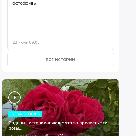
фотофонды.
Предыст
23 июля 09:03
13 июля 
ВСЕ ИСТОРИИ
ISTRA STORIES
Садовые истории в июле: что за прелесть эти
розы…
0
18 июля 15:20
0
127