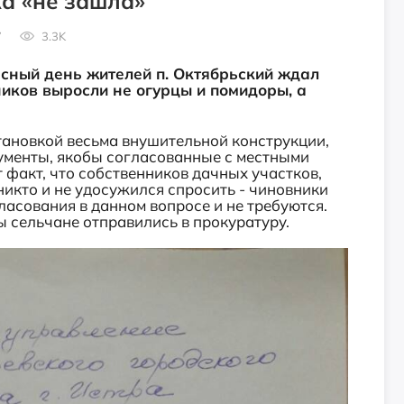
а «не зашла»
7
3.3K
асный день жителей п. Октябрьский ждал
ников выросли не огурцы и помидоры, а
ановкой весьма внушительной конструкции,
ументы, якобы согласованные с местными
 факт, что собственников дачных участков,
никто и не удосужился спросить - чиновники
гласования в данном вопросе и не требуются.
ы сельчане отправились в прокуратуру.