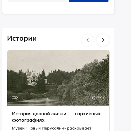
Истории
2
2.9K
6
История дачной жизни — в архивных
Песня,
фотографиях
рекордов Ги
Снегир
Музей «Новый Иерусалим» раскрывает