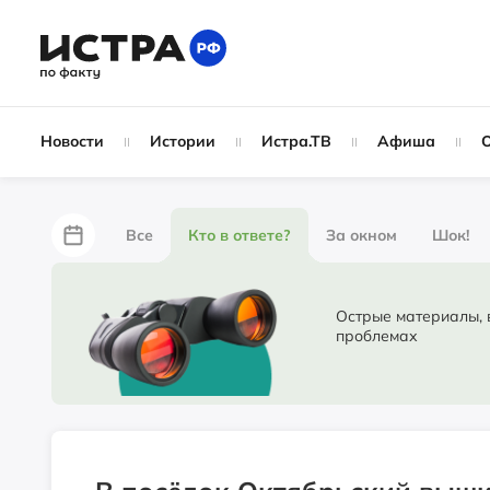
Новости
Истории
Истра.ТВ
Афиша
Все
Кто в ответе?
За окном
Шок!
За забором
Не по лжи!
По форме
Жу
Острые материалы, в ко
проблемах
Партнёрский материал
Народные новости