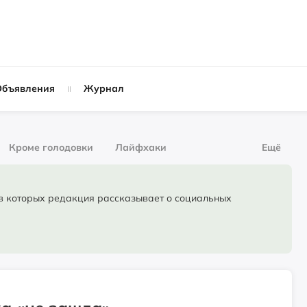
Объявления
Журнал
Кроме голодовки
Лайфхаки
Ещё
рнал
За деньги
торых редакция рассказывает о социальных
Слухи