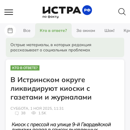
Все
Кто в ответе?
За окном
Шок!
Кр
Острые материалы, в которых редакция
рассказывает о социальных проблемах
КТО В ОТВЕТЕ?
В Истринском округе
ликвидируют киоски с
газетами и журналами
СУББОТА, 1 НОЯ 2025, 11:31
38
1.5K
Киоск с прессой на улице 9-й Гвардейской
дивизии попал в список выявленных