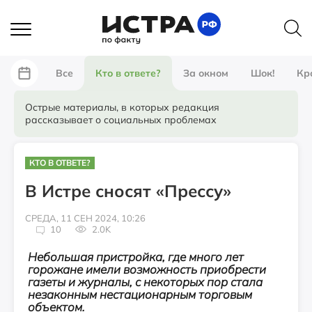
Все
Кто в ответе?
За окном
Шок!
Кр
Острые материалы, в которых редакция
рассказывает о социальных проблемах
КТО В ОТВЕТЕ?
В Истре сносят «Прессу»
СРЕДА, 11 СЕН 2024, 10:26
10
2.0K
Небольшая пристройка, где много лет
горожане имели возможность приобрести
газеты и журналы, с некоторых пор стала
незаконным нестационарным торговым
объектом.