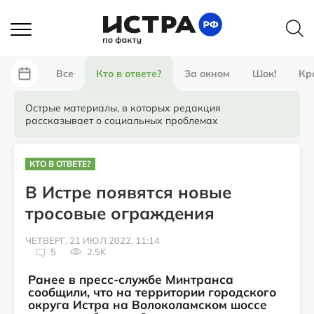
Все
Кто в ответе?
За окном
Шок!
Кр
Острые материалы, в которых редакция
рассказывает о социальных проблемах
КТО В ОТВЕТЕ?
В Истре появятся новые
тросовые ограждения
ЧЕТВЕРГ, 21 ИЮЛ 2022, 11:14
5
2.5K
Ранее в пресс-службе Минтранса
сообщили, что на территории городского
округа Истра на Волоколамском шоссе