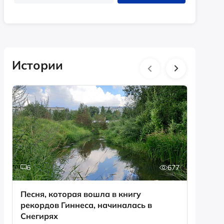
Истории
6
677
0
Песня, которая вошла в книгу
День с
рекордов Гиннеса, начиналась в
Снегирях
Смотрет