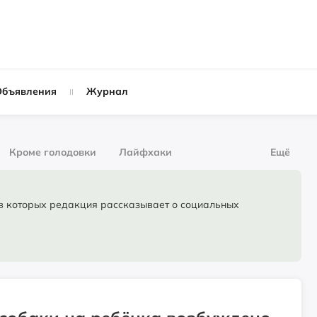
Объявления
Журнал
Кроме голодовки
Лайфхаки
Ещё
рнал
За деньги
торых редакция рассказывает о социальных
Слухи