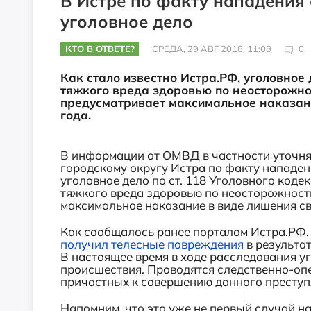
В Истре по факту нападения
уголовное дело
КТО В ОТВЕТЕ?
СРЕДА, 29 АВГ 2018, 11:08
0
Как стало известно Истра.РФ, уголовное
тяжкого вреда здоровью по неосторожно
предусматривает максимальное наказани
года.
В информации от ОМВД в частности уточня
городскому округу Истра по факту нападе
уголовное дело по ст. 118 Уголовного код
тяжкого вреда здоровью по неосторожности
максимальное наказание в виде лишения св
Как сообщалось ранее порталом Истра.РФ,
получил телесные повреждения
в результа
В настоящее время в ходе расследования у
происшествия. Проводятся следственно-оп
причастных к совершению данного преступ
Напомним, что это уже не первый случай н