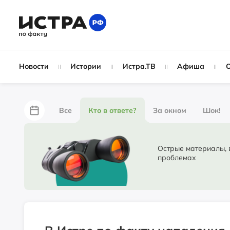
Новости
Истории
Истра.ТВ
Афиша
Все
Кто в ответе?
За окном
Шок!
За забором
Не по лжи!
По форме
Жу
Острые материалы, в ко
проблемах
Партнёрский материал
Народные новости