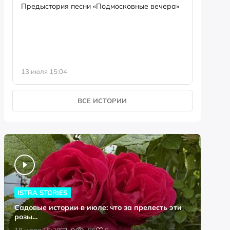
семейны
Предыстория песни «Подмосковные вечера»
13 июля 15:04
8 июля 0
ВСЕ ИСТОРИИ
ISTRA STORIES
Садовые истории в июле: что за прелесть эти
розы…
0
18 июля 15:20
0
86