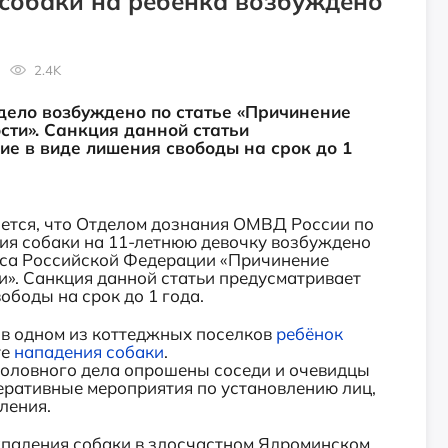
 собаки на ребёнка возбуждено
2.4K
 дело возбуждено по статье «Причинение
сти». Санкция данной статьи
е в виде лишения свободы на срок до 1
ется, что Отделом дознания ОМВД России по
ния собаки на 11-летнюю девочку возбуждено
екса Российской Федерации «Причинение
». Санкция данной статьи предусматривает
ободы на срок до 1 года.
 в одном из коттеджных поселков
ребёнок
те
нападения собаки
.
головного дела опрошены соседи и очевидцы
еративные мероприятия по установлению лиц,
ления.
ападения собаки в злосчастном Ядроминском