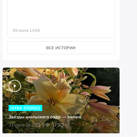
29 июля 14:00
23 июля 
ВСЕ ИСТОРИИ
ISTRA STORIES
Звёзды июльского сада — лилии
0
31 июля 18:20
0
175