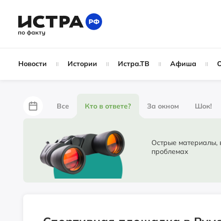
Новости
Истории
Истра.ТВ
Афиша
Все
Кто в ответе?
За окном
Шок!
За забором
Не по лжи!
По форме
Жу
Острые материалы, в ко
проблемах
Партнёрский материал
Народные новости