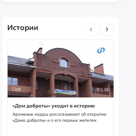
Истории
35
1.1K
5
«Дом доброты» уходит в историю
Истори
фотог
Архивные кадры рассказывают об открытии
«Дома доброты» и о его первых жителях.
Музей «
фотофо