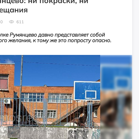
нцево: ни покраски, ни
бещания
0
611
лке Румянцево давно представляет собой
го желания, к тому же это попросту опасно.