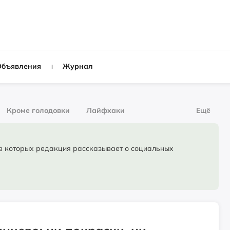
Объявления
Журнал
Кроме голодовки
Лайфхаки
Ещё
рнал
За деньги
торых редакция рассказывает о социальных
Слухи