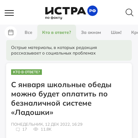
Все
Кто в ответе?
За окном
Шок!
Кр
Острые материалы, в которых редакция
рассказывает о социальных проблемах
КТО В ОТВЕТЕ?
С января школьные обеды
можно будет оплатить по
безналичной системе
«Ладошки»
ПОНЕДЕЛЬНИК, 12 ДЕК 2022, 16:29
17
11.8K