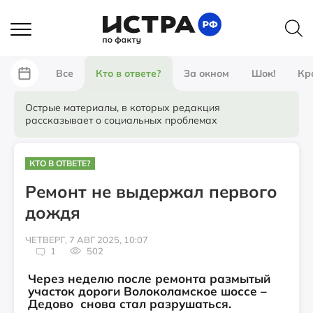
Все
Кто в ответе?
За окном
Шок!
Кр
Острые материалы, в которых редакция
рассказывает о социальных проблемах
КТО В ОТВЕТЕ?
Ремонт не выдержал первого
дождя
ЧЕТВЕРГ, 7 АВГ 2025, 10:07
1
502
Через неделю после ремонта размытый
участок дороги Волоколамское шоссе –
Дедово снова стал разрушаться.