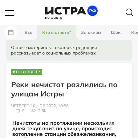
Все
Кто в ответе?
За окном
Шок!
Кр
Острые материалы, в которых редакция
рассказывает о социальных проблемах
КТО В ОТВЕТЕ?
Реки нечистот разлились по
улицам Истры
ЧЕТВЕРГ, 10 НОЯ 2022, 10:56
9
2.6K
Нечистоты на протяжении нескольких
дней текут вниз по улице, происходит
затопление станции обезжелезивания,