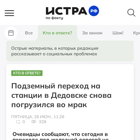
Все
Кто в ответе?
За окном
Шок!
Кр
Острые материалы, в которых редакция
рассказывает о социальных проблемах
КТО В ОТВЕТЕ?
Подземный переход на
станции в Дедовске снова
погрузился во мрак
ПЯТНИЦА, 26 ИЮН., 11:26
0
328
Очевидцы сообщают, что сегодня в
переходе под железной дорогой не