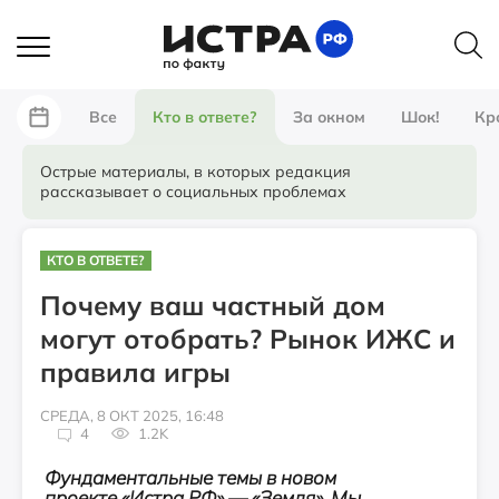
Все
Кто в ответе?
За окном
Шок!
Кр
Острые материалы, в которых редакция
рассказывает о социальных проблемах
КТО В ОТВЕТЕ?
Почему ваш частный дом
могут отобрать? Рынок ИЖС и
правила игры
СРЕДА, 8 ОКТ 2025, 16:48
4
1.2K
Фундаментальные темы в новом
проекте «Истра.РФ» — «Земля». Мы