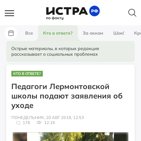
Все
Кто в ответе?
За окном
Шок!
Кр
Острые материалы, в которых редакция
рассказывает о социальных проблемах
КТО В ОТВЕТЕ?
Педагоги Лермонтовской
школы подают заявления об
уходе
ПОНЕДЕЛЬНИК, 20 АВГ 2018, 12:53
176
12.1K