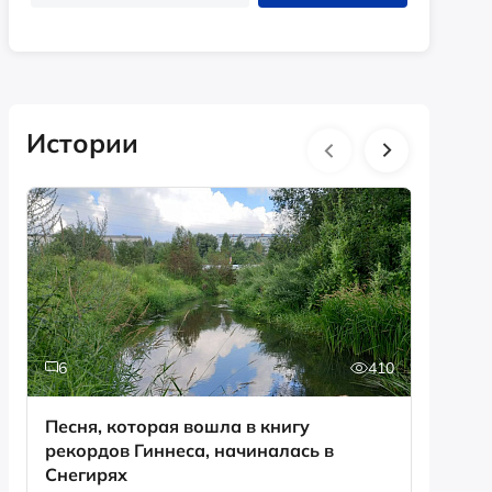
Истории
6
410
0
Песня, которая вошла в книгу
День с
рекордов Гиннеса, начиналась в
Снегирях
Смотрет