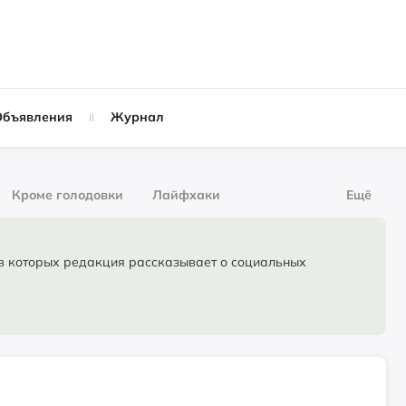
Объявления
Журнал
Кроме голодовки
Лайфхаки
Ещё
рнал
За деньги
торых редакция рассказывает о социальных
Слухи