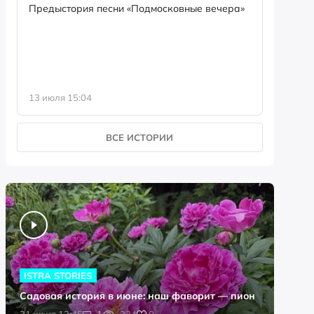
семейны
Предыстория песни «Подмосковные вечера»
13 июля 15:04
8 июля 0
ВСЕ ИСТОРИИ
ISTRA STORIES
Садовая история в июне: наш фаворит — пион
0
21 июня 13:45
1
234