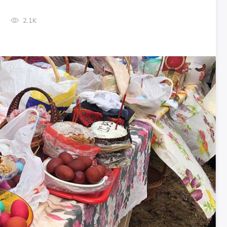
0
2.1K