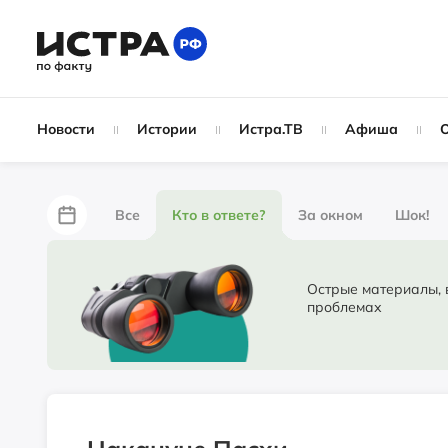
Новости
Истории
Истра.ТВ
Афиша
Все
Кто в ответе?
За окном
Шок!
За забором
Не по лжи!
По форме
Жу
Острые материалы, в ко
проблемах
Партнёрский материал
Народные новости