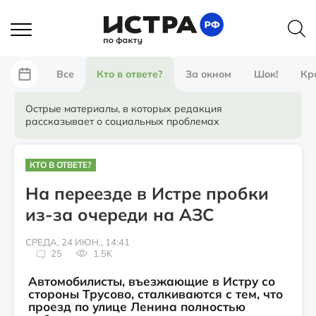
Все
Кто в ответе?
За окном
Шок!
Кр
Острые материалы, в которых редакция
рассказывает о социальных проблемах
КТО В ОТВЕТЕ?
На переезде в Истре пробки
из-за очереди на АЗС
СРЕДА, 24 ИЮН., 14:41
25
1.5K
Автомобилисты, въезжающие в Истру со
стороны Трусово, сталкиваются с тем, что
проезд по улице Ленина полностью