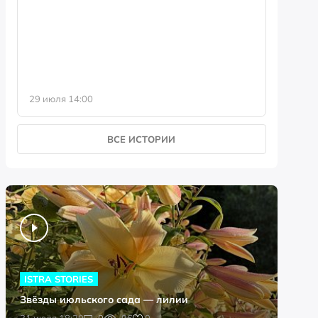
фотофо
29 июля 14:00
23 июля 
ВСЕ ИСТОРИИ
ISTRA STORIES
Звёзды июльского сада — лилии
0
31 июля 18:20
0
96