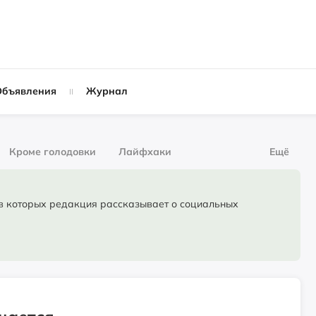
Объявления
Журнал
Кроме голодовки
Лайфхаки
Ещё
рнал
За деньги
торых редакция рассказывает о социальных
Слухи