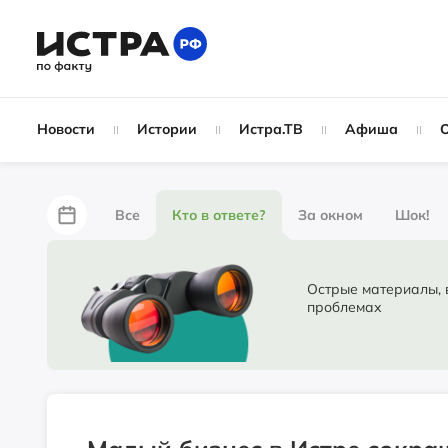
Новости
Истории
Истра.ТВ
Афиша
Все
Кто в ответе?
За окном
Шок!
За забором
Не по лжи!
По форме
Жу
Острые материалы, в ко
проблемах
Партнёрский материал
Народные новости