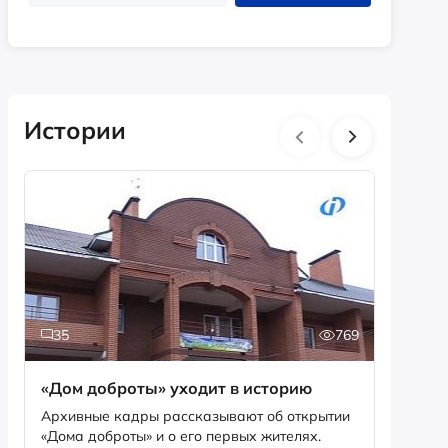
Истории
35
769
2
«Дом доброты» уходит в историю
Истори
фотог
Архивные кадры рассказывают об открытии
«Дома доброты» и о его первых жителях.
Музей «