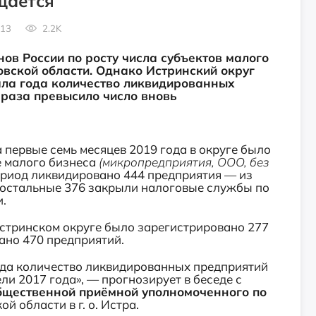
щается
13
2.2K
ов России по росту числа субъектов малого
овской области. Однако Истринский округ
чала года количество ликвидированных
 раза превысило число вновь
 первые семь месяцев 2019 года в округе было
е малого бизнеса
(микропредприятия, ООО, без
ериод ликвидировано 444 предприятия — из
 остальные 376 закрыли налоговые службы по
.
 Истринском округе было зарегистрировано 277
ано 470 предприятий.
года количество ликвидированных предприятий
ли 2017 года», — прогнозирует в беседе с
Общественной приёмной уполномоченного по
й области в г. о. Истра.