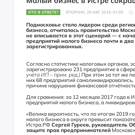
Малый бизнес в Истре сокра
КТО В ОТВЕТЕ?
ВТОРНИК, 20 АВГ 2019, 07:05
Подмосковье стало лидером среди регион
бизнеса, отчиталось правительство Моск
не вписывается в этот сценарий — с на
предприятий малого бизнеса почти в два
зарегистрированных.
Согласно статистике налоговых органов, за
зарегистрировано 231 предприятие в сфер
учёта ИП – прим. ред.)
При этом за тот же п
них 68 предприятий самоликвидировались,
причине нарушения финансовой отчётности
Для сравнения: за 12 месяцев 2017 года в
предприятий малого бизнеса, а ликвидиров
«Велика вероятность, что по итогам 2019 
малого бизнеса в округе превысит показате
Истра.РФ
Сергей Гуреев, руководитель 
защите прав предпринимателей
Московско