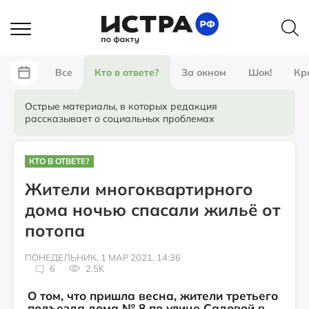
Все
Кто в ответе?
За окном
Шок!
Кр
Острые материалы, в которых редакция
рассказывает о социальных проблемах
КТО В ОТВЕТЕ?
Жители многоквартирного
дома ночью спасали жильё от
потопа
ПОНЕДЕЛЬНИК, 1 МАР 2021, 14:36
6
2.5K
О том, что пришла весна, жители третьего
подъезда дома № 8 по улице Садовой в