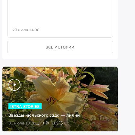
29 июля 14:00
23 июля 
ВСЕ ИСТОРИИ
ISTRA STORIES
Звёзды июльского сада — лилии
0
31 июля 18:20
0
169