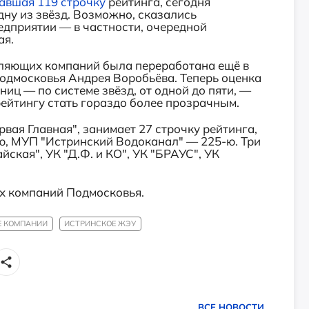
авшая 119 строчку
рейтинга, сегодня
одну из звёзд. Возможно, сказались
едприятии — в частности, очередной
ая.
вляющих компаний была переработана ещё в
одмосковья Андрея Воробьёва. Теперь оценка
ниц — по системе звёзд, от одной до пяти, —
рейтингу стать гораздо более прозрачным.
вая Главная", занимает 27 строчку рейтинга,
ю, МУП "Истринский Водоканал" — 225-ю. Три
ская", УК "Д.Ф. и КО", УК "БРАУС", УК
их компаний Подмосковья.
 КОМПАНИИ
ИСТРИНСКОЕ ЖЭУ
ВСЕ НОВОСТИ