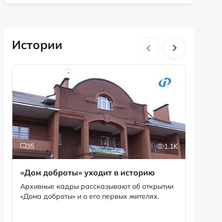
Истории
35
1.1K
5
«Дом доброты» уходит в историю
Истори
фотог
Архивные кадры рассказывают об открытии
«Дома доброты» и о его первых жителях.
Музей «
фотофо