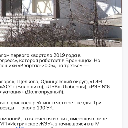
огам первого квартала 2019 года в
гресс», которая работает в Бронницах. На
лашихи «Квартал-2005», на третьем —
огорск, Щёлково, Одинцовский округ), «ТЭН
, «АСС» (Балашиха), «ЛУК» (Люберцы), «РЭУ №6
луатация» (Долгопрудный).
ьно присвоен рейтинг в четыре звезды. Три
звезды — около 190 УК.
омпаний, то ключевая из них, имеющая самое
УП «Истринское ЖЭУ», значившаяся в в IV