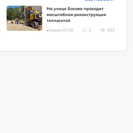
На улице Босова проходит
масштабная реконструкция
теплосетей
6
вторник 07:30
2
502