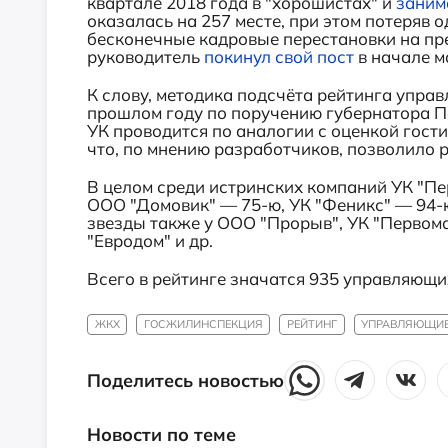
квартале 2018 года в "хорошистах" и
заним
оказалась на 257 месте, при этом потеряв 
бесконечные кадровые перестановки на пр
руководитель
покинул свой пост
в начале м
К слову, методика подсчёта рейтинга упра
прошлом году по поручению губернатора П
УК проводится по аналогии с оценкой гости
что, по мнению разработчиков, позволило 
В целом среди истринских компаний УК "Пер
ООО "Домовик" — 75-ю, УК "Феникс" — 94-
звезды также у ООО "Прорыв", УК "Первомай
"Евродом" и др.
Всего в рейтинге значатся 935 управляющ
ЖКХ
ГОСЖИЛИНСПЕКЦИЯ
РЕЙТИНГ
УПРАВЛЯЮЩИЕ
Поделитесь новостью
Новости по теме