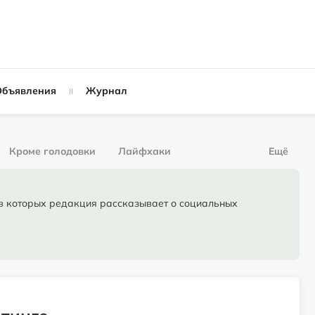
Объявления
Журнал
Кроме голодовки
Лайфхаки
Ещё
рнал
За деньги
торых редакция рассказывает о социальных
Слухи