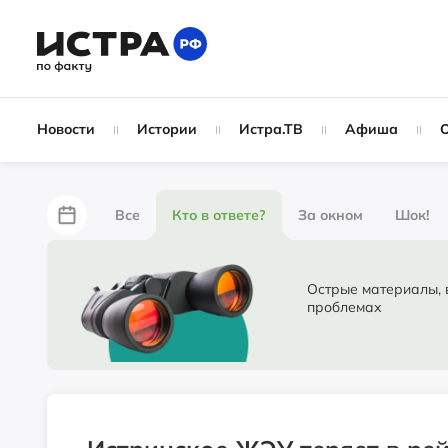
Новости
Истории
Истра.ТВ
Афиша
Все
Кто в ответе?
За окном
Шок!
За забором
Не по лжи!
По форме
Жу
Острые материалы, в ко
проблемах
Партнёрский материал
Народные новости