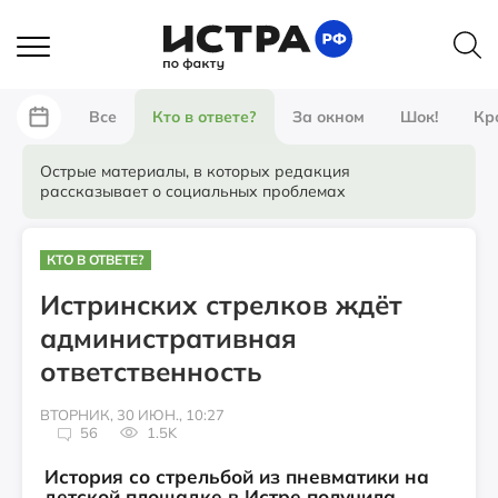
Все
Кто в ответе?
За окном
Шок!
Кр
Острые материалы, в которых редакция
рассказывает о социальных проблемах
КТО В ОТВЕТЕ?
Истринских стрелков ждёт
административная
ответственность
ВТОРНИК, 30 ИЮН., 10:27
56
1.5K
История со стрельбой из пневматики на
детской площадке в Истре получила