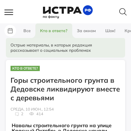
Все
Кто в ответе?
За окном
Шок!
Кр
Острые материалы, в которых редакция
рассказывает о социальных проблемах
КТО В ОТВЕТЕ?
Горы строительного грунта в
Дедовске ликвидируют вместе
с деревьями
СРЕДА, 10 ИЮН., 12:54
2
414
Навалы строительного грунта на улице
Красный Октябрь в Дедовске начали