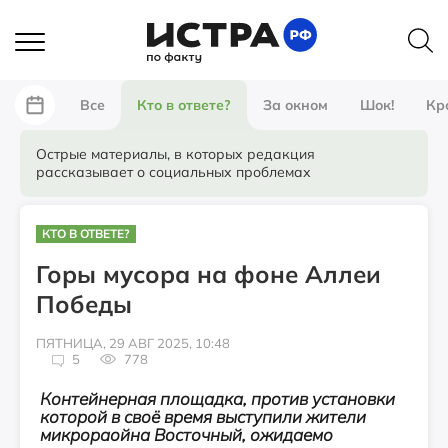
Все
Кто в ответе?
За окном
Шок!
Кр
Острые материалы, в которых редакция
рассказывает о социальных проблемах
КТО В ОТВЕТЕ?
Горы мусора на фоне Аллеи
Победы
ПЯТНИЦА, 29 АВГ 2025, 10:48
5
778
Контейнерная площадка, против установки
которой в своё время выступили жители
микрораойна Восточный, ожидаемо