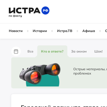
Новости
Истории
Истра.ТВ
Афиша
Все
Кто в ответе?
За окном
Шок!
За забором
Не по лжи!
По форме
Жу
Острые материалы, в ко
проблемах
Партнёрский материал
Народные новости