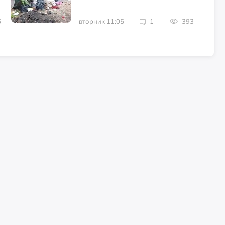
6
вторник 11:05
1
393