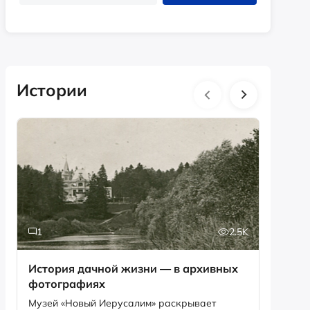
Истории
1
2.5K
6
История дачной жизни — в архивных
Песня,
фотографиях
рекордов Ги
Снегир
Музей «Новый Иерусалим» раскрывает