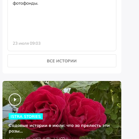
фотофонды.
Предыст
23 июля 09:03
13 июля 
ВСЕ ИСТОРИИ
ISTRA STORIES
Садовые истории в июле: что за прелесть эти
розы…
0
18 июля 15:20
0
124