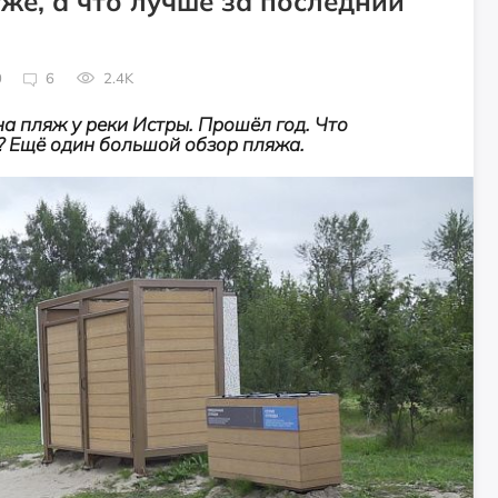
уже, а что лучше за последний
0
6
2.4K
 пляж у реки Истры. Прошёл год. Что
ь? Ещё один большой обзор пляжа.