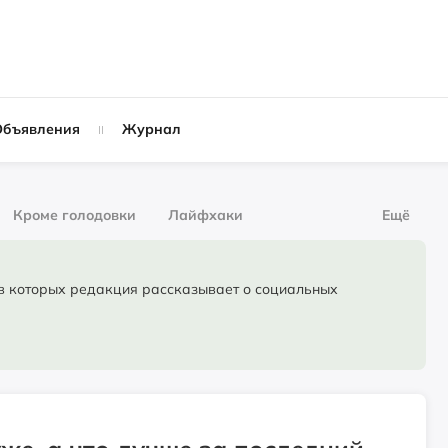
Объявления
Журнал
Кроме голодовки
Лайфхаки
Ещё
рнал
За деньги
торых редакция рассказывает о социальных
Слухи