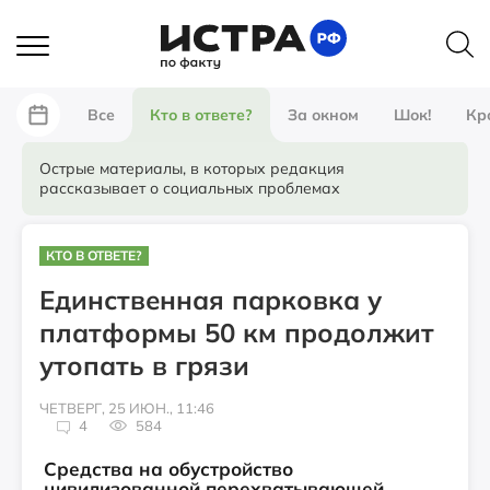
Все
Кто в ответе?
За окном
Шок!
Кр
Острые материалы, в которых редакция
рассказывает о социальных проблемах
КТО В ОТВЕТЕ?
Единственная парковка у
платформы 50 км продолжит
утопать в грязи
ЧЕТВЕРГ, 25 ИЮН., 11:46
4
584
Средства на обустройство
цивилизованной перехватывающей