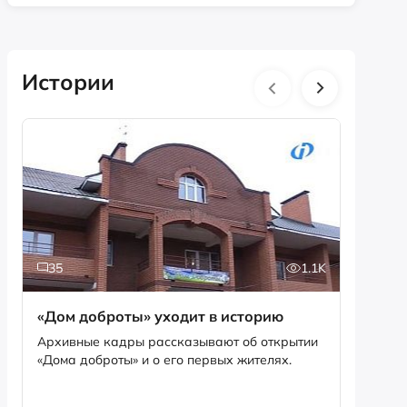
Истории
35
1.1K
5
«Дом доброты» уходит в историю
Истори
фотог
Архивные кадры рассказывают об открытии
«Дома доброты» и о его первых жителях.
Музей «
фотофо