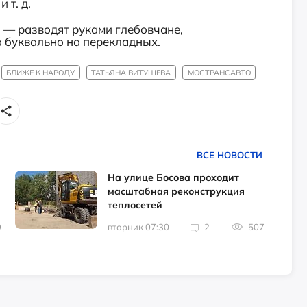
 т. д.
, — разводят руками глебовчане,
 буквально на перекладных.
БЛИЖЕ К НАРОДУ
ТАТЬЯНА ВИТУШЕВА
МОСТРАНСАВТО
ВСЕ НОВОСТИ
На улице Босова проходит
масштабная реконструкция
теплосетей
9
вторник 07:30
2
507