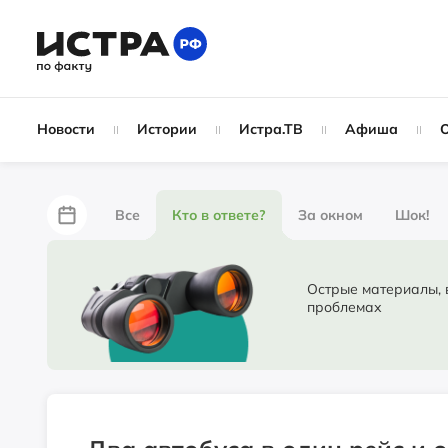
Новости
Истории
Истра.ТВ
Афиша
Все
Кто в ответе?
За окном
Шок!
За забором
Не по лжи!
По форме
Жу
Острые материалы, в ко
проблемах
Партнёрский материал
Народные новости