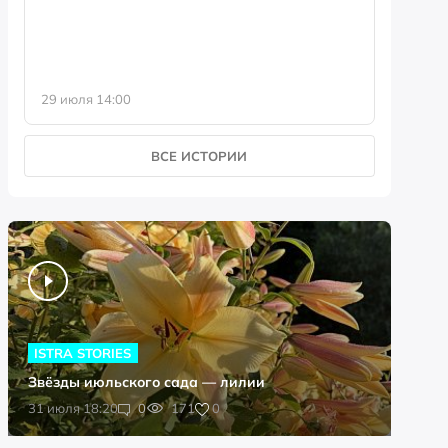
29 июля 14:00
23 июля 
ВСЕ ИСТОРИИ
ISTRA STORIES
Звёзды июльского сада — лилии
0
31 июля 18:20
0
171