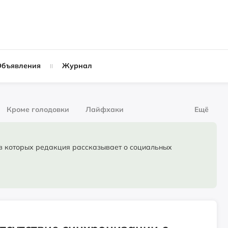
Объявления
Журнал
Кроме голодовки
Лайфхаки
Ещё
рнал
За деньги
торых редакция рассказывает о социальных
Слухи