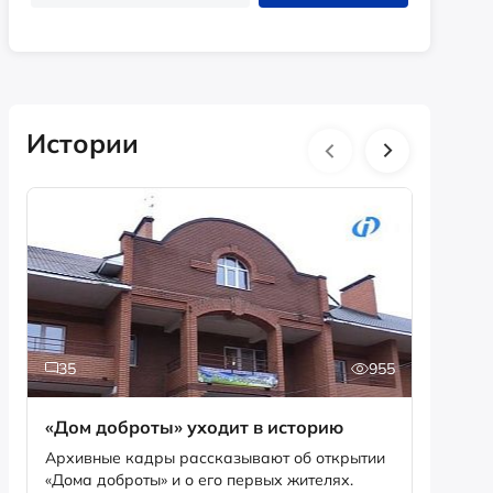
Истории
35
955
5
«Дом доброты» уходит в историю
Истори
фотог
Архивные кадры рассказывают об открытии
«Дома доброты» и о его первых жителях.
Музей «