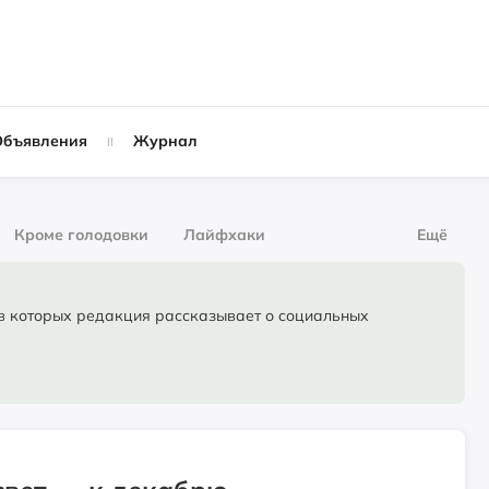
Объявления
Журнал
Кроме голодовки
Лайфхаки
Ещё
рнал
За деньги
торых редакция рассказывает о социальных
Слухи