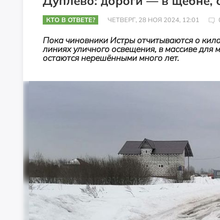
Дуплево: дороги — в щебне, 
КТО В ОТВЕТЕ?
ЧЕТВЕРГ, 28 НОЯ 2024, 12:01
Пока чиновники Истры отчитываются о кил
линиях уличного освещения, в массиве для 
остаются нерешёнными много лет.