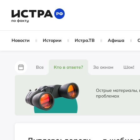
Новости
Истории
Истра.ТВ
Афиша
Все
Кто в ответе?
За окном
Шок!
За забором
Не по лжи!
По форме
Жу
Острые материалы, в ко
проблемах
Партнёрский материал
Народные новости