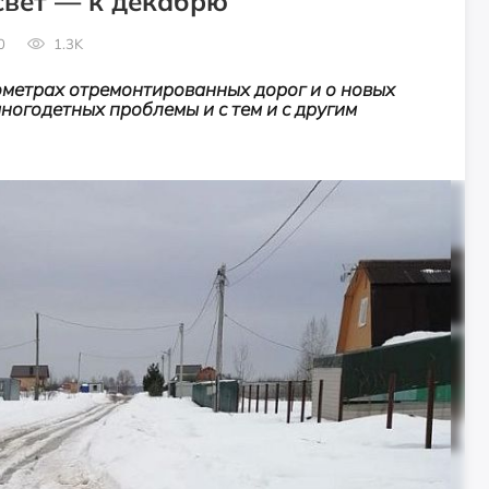
свет — к декабрю
0
1.3K
ометрах отремонтированных дорог и о
новых
многодетных проблемы и с тем и с другим