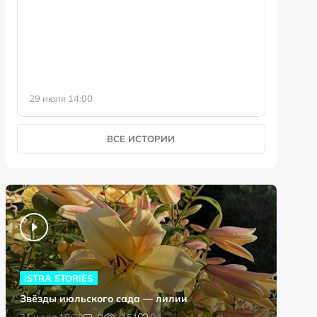
фотофо
29 июля 14:00
23 июля 
ВСЕ ИСТОРИИ
ISTRA STORIES
Звёзды июльского сада — лилии
0
31 июля 18:20
0
151