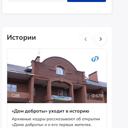
Истории
35
679
2
«Дом доброты» уходит в историю
Истори
фотог
Архивные кадры рассказывают об открытии
«Дома доброты» и о его первых жителях.
Музей «