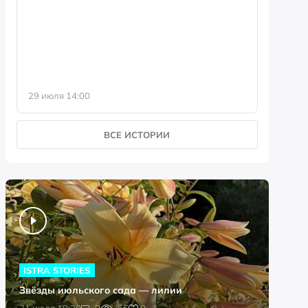
фотофо
29 июля 14:00
23 июля 
ВСЕ ИСТОРИИ
ISTRA STORIES
Звёзды июльского сада — лилии
0
31 июля 18:20
0
56