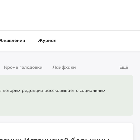
Объявления
Журнал
Кроме голодовки
Лайфхаки
Ещё
рнал
За деньги
торых редакция рассказывает о социальных
Слухи