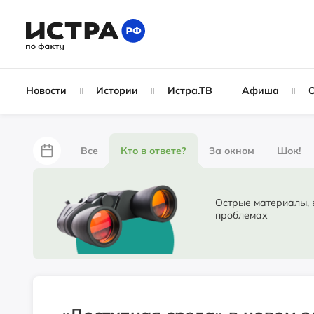
Новости
Истории
Истра.ТВ
Афиша
Все
Кто в ответе?
За окном
Шок!
За забором
Не по лжи!
По форме
Жу
Острые материалы, в ко
проблемах
Партнёрский материал
Народные новости