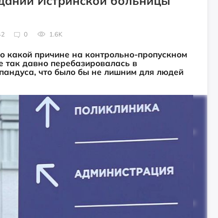
здании Истринской больницы
42
0
1.6K
по какой причине на контрольно-пропускном
е так давно перебазировалась в
 пандуса, что было бы не лишним для людей