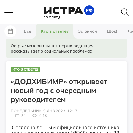
Все
Кто в ответе?
За окном
Шок!
Кр
Острые материалы, в которых редакция
рассказывает о социальных проблемах
КТО В ОТВЕТЕ?
«ДОДХИБИМР» открывает
новый год с очередным
руководителем
ПОНЕДЕЛЬНИК, 9 ЯНВ 2023, 12:17
31
4.1K
Согласно данным официального источника,
очередным директором МБУ буквально с 29