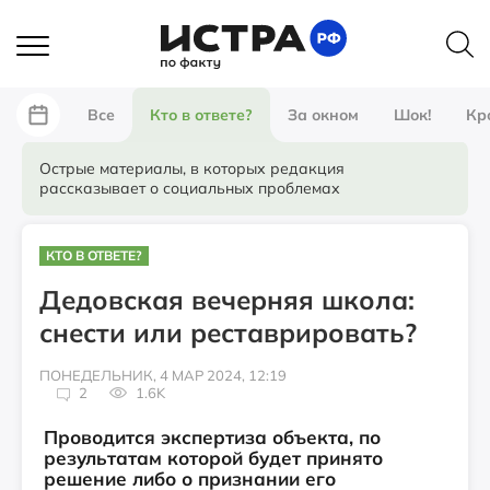
Все
Кто в ответе?
За окном
Шок!
Кр
Острые материалы, в которых редакция
рассказывает о социальных проблемах
КТО В ОТВЕТЕ?
Дедовская вечерняя школа:
снести или реставрировать?
ПОНЕДЕЛЬНИК, 4 МАР 2024, 12:19
2
1.6K
Проводится экспертиза объекта, по
результатам которой будет принято
решение либо о признании его