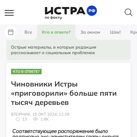
Все
Кто в ответе?
За окном
Шок!
Кр
Острые материалы, в которых редакция
рассказывает о социальных проблемах
КТО В ОТВЕТЕ?
Чиновники Истры
«приговорили» больше пяти
тысяч деревьев
ВТОРНИК, 15 ОКТ 2024, 11:29
13
1.6K
Соответствующее распоряжение было
подписано экс-заместителем главы округа