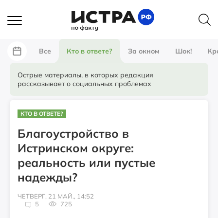
Все
Кто в ответе?
За окном
Шок!
Кр
Острые материалы, в которых редакция
рассказывает о социальных проблемах
КТО В ОТВЕТЕ?
Благоустройство в
Истринском округе:
реальность или пустые
надежды?
ЧЕТВЕРГ, 21 МАЙ., 14:52
5
725