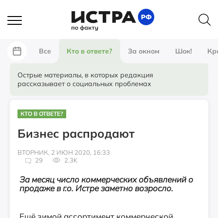
Все
Кто в ответе?
За окном
Шок!
Кр
Острые материалы, в которых редакция
рассказывает о социальных проблемах
КТО В ОТВЕТЕ?
Бизнес распродают
ВТОРНИК, 2 ИЮН 2020, 16:33
29
2.3K
За месяц число коммерческих объявлений о
продаже в г.о. Истре заметно возросло.
Ещё зимой ассортимент коммерческой