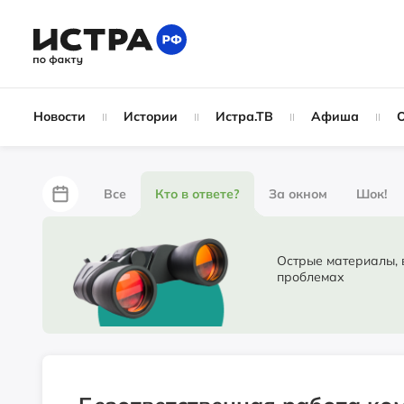
Новости
Истории
Истра.ТВ
Афиша
Все
Кто в ответе?
За окном
Шок!
За забором
Не по лжи!
По форме
Жу
Острые материалы, в ко
проблемах
Партнёрский материал
Народные новости