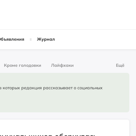
Объявления
Журнал
Кроме голодовки
Лайфхаки
Ещё
рнал
За деньги
торых редакция рассказывает о социальных
Слухи