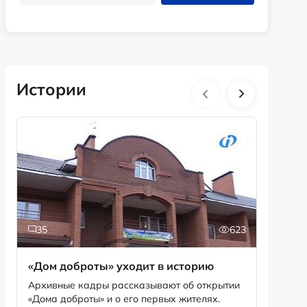
Истории
35
623
2
«Дом доброты» уходит в историю
Истори
фотог
Архивные кадры рассказывают об открытии
«Дома доброты» и о его первых жителях.
Музей «