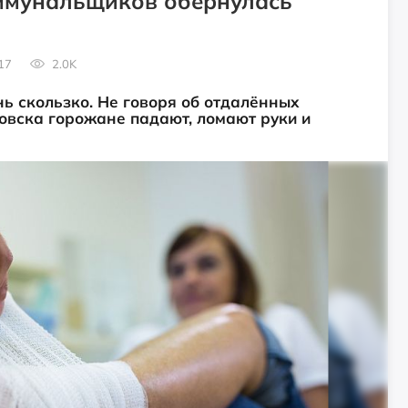
оммунальщиков обернулась
17
2.0K
нь скользко. Не говоря об отдалённых
овска горожане падают, ломают руки и