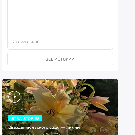
фотофо
29 июля 14:00
23 июля 
ВСЕ ИСТОРИИ
ISTRA STORIES
Звёзды июльского сада — лилии
0
31 июля 18:20
0
7