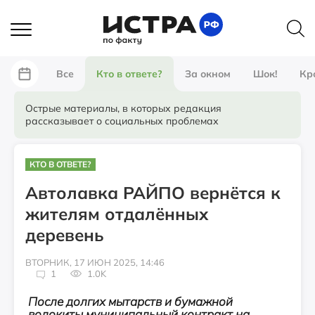
Все
Кто в ответе?
За окном
Шок!
Кр
Острые материалы, в которых редакция
рассказывает о социальных проблемах
КТО В ОТВЕТЕ?
Автолавка РАЙПО вернётся к
жителям отдалённых
деревень
ВТОРНИК, 17 ИЮН 2025, 14:46
1
1.0K
После долгих мытарств и бумажной
волокиты муниципальный контракт на