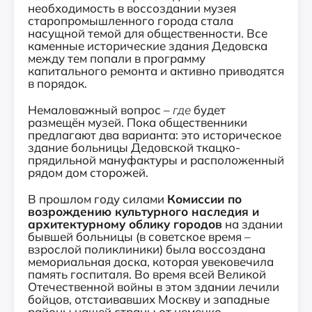
необходимость в воссоздании музея
старопромышленного города стала
насущной темой для общественности. Все
каменные исторические здания Дедовска
между тем попали в программу
капитального ремонта и активно приводятся
в порядок.
Немаловажный вопрос –
где
будет
размещён музей. Пока общественники
предлагают два варианта: это историческое
здание больницы Дедовской ткацко-
прядильной мануфактуры и расположенный
рядом дом сторожей.
В прошлом году силами
Комиссии по
возрождению культурного наследия и
архитектурному облику городов
на здании
бывшей больницы (в советское время –
взрослой поликлиники) была воссоздана
мемориальная доска, которая увековечила
память госпиталя. Во время всей Великой
Отечественной войны в этом здании лечили
бойцов, отстаивавших Москву и западные
районы нашей страны от немецко-