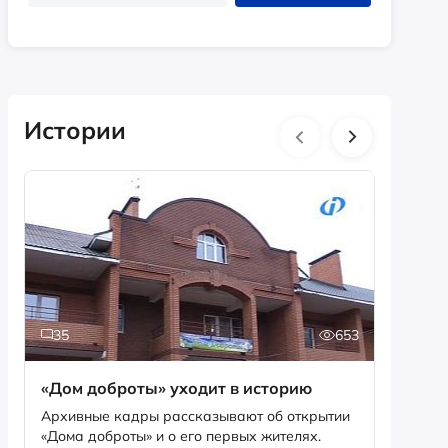
Истории
35
653
2
«Дом доброты» уходит в историю
Истори
фотог
Архивные кадры рассказывают об открытии
«Дома доброты» и о его первых жителях.
Музей «