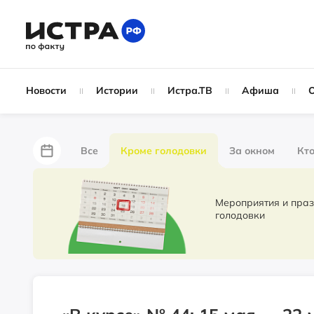
Новости
Истории
Истра.ТВ
Афиша
Все
Кроме голодовки
За окном
Кто
За забором
Не по лжи!
По форме
Жу
Мероприятия и праздники. Новости 
голодовки
Партнёрский материал
Народные новости