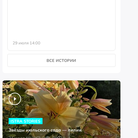
фотофо
29 июля 14:00
23 июля 
ВСЕ ИСТОРИИ
ISTRA STORIES
Звёзды июльского сада — лилии
0
31 июля 18:20
0
38