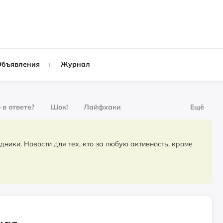
Объявления
Журнал
 в ответе?
Шок!
Лайфхаки
Ещё
рнал
За деньги
для тех, кто за любую активность, кроме
Слухи