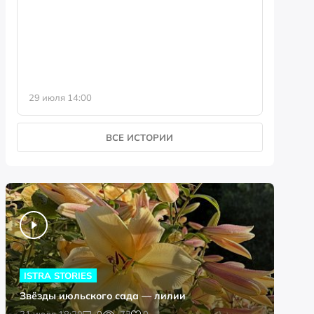
фотофо
29 июля 14:00
23 июля 
ВСЕ ИСТОРИИ
ISTRA STORIES
Звёзды июльского сада — лилии
0
31 июля 18:20
0
73