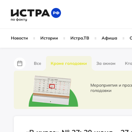
Новости
Истории
Истра.ТВ
Афиша
Все
Кроме голодовки
За окном
Кто
За забором
Не по лжи!
По форме
Жу
Мероприятия и праздники. Новости 
голодовки
Партнёрский материал
Народные новости