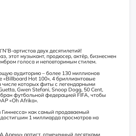
R’N’B-артистов двух десятилетий!
аз, этот музыкант, продюсер, актёр, бизнесмен
ембром голоса и неповторимым стилем.
ющую аудиторию – более 130 миллионов
е «Billboard Hot 100», 4 бриллиантовые
 в числе которых фиты с легендарными
uetta, Gwen Stefani, Snoop Dogg, 50 Cent,
ыбран футбольной федерацией FIFA, чтобы
АР «Oh Afrika».
в Гиннесса» как самый продаваемый
, достигшим 1 миллиарда просмотров на
КА Арену» артист, отмеченный десятками