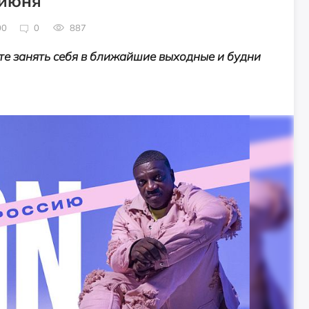
 июня
00
0
887
те занять себя в ближайшие выходные и будни