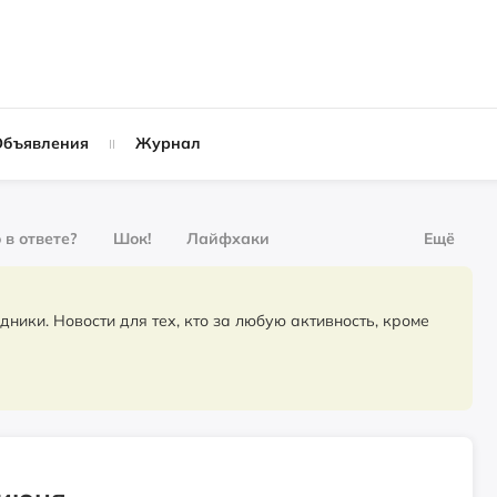
Объявления
Журнал
 в ответе?
Шок!
Лайфхаки
Ещё
рнал
За деньги
для тех, кто за любую активность, кроме
Слухи