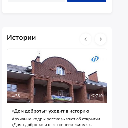
Истории
35
710
2
«Дом доброты» уходит в историю
Истори
фотог
Архивные кадры рассказывают об открытии
«Дома доброты» и о его первых жителях.
Музей «