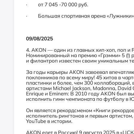
· от 7 045 -70 000 руб.
· Большая спортивная арена «Лужники»
09/08/2025
4. AKON — один из главных хип-хоп, поп и 
Номинированный на премию «Грэмми» 5 (!) р
и филантроп известен своим уникальным т
За годы карьеры AKON завоевал впечатля
поклонников по всему миру! 45 хитов в чарт
пластинки и более, чем 300 коллабораций,
артистами Michael Jackson, Madonna, David G
Enrique и Eminem: В 2010 году AKON был в
исполнить гимн чемпионата по футболу в Ю
Он является рекордсменом «Книги рекордо
исполнитель рингтонов и первым артистом
YouTube в истории.
AKON едет в Россию! 9 августа 2025 в «ЦС