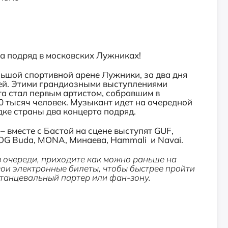
та подряд в московских Лужниках!
льшой спортивной арене Лужники, за два дня
лей. Этими грандиозными выступлениями
та стал первым артистом, собравшим в
 тысяч человек. Музыкант идет на очередной
ке страны два концерта подряд.
– вместе с Бастой на сцене выступят GUF,
, OG Buda, MONA, Минаева, Hammali и Navai.
 в очереди, приходите как можно раньше на
ои электронные билеты, чтобы быстрее пройти
 танцевальный партер или фан-зону.