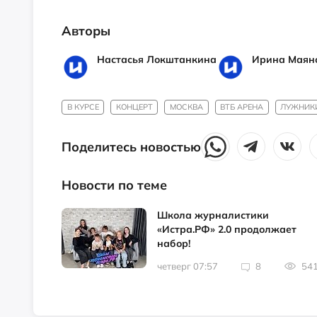
Авторы
Настасья Локштанкина
Ирина Маян
В КУРСЕ
КОНЦЕРТ
МОСКВА
ВТБ АРЕНА
ЛУЖНИК
Поделитесь новостью
Новости по теме
Школа журналистики
«Истра.РФ» 2.0 продолжает
набор!
четверг 07:57
8
54