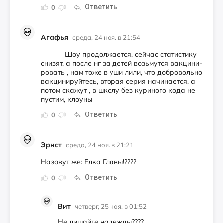
Ответить
0
Агафья
среда, 24 ноя. в 21:54
Шоу про­дол­жа­ет­ся, сей­час ста­тис­ти­ку
сни­зят, а пос­ле нг за де­тей возь­мут­ся вак­ци­ни­
ро­вать , нам то­же в уши ли­ли, что доб­ро­воль­но
вак­ци­ни­руй­тесь, вто­рая се­рия на­чи­на­ет­ся, а
по­том ска­жут , в шко­лу без ку­ри­но­го ко­да не
пус­тим, кло­уны
Ответить
0
Эрнст
среда, 24 ноя. в 21:21
Назовут же: Елка Главы!????
Ответить
0
Вит
четверг, 25 ноя. в 01:52
Не лишайте надежды????