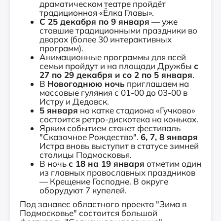
драматическом театре пройдёт
традиционная «Ёлка Главы».
С 25 декабря по 9 января
— уже
ставшие традиционными праздники во
дворах (более 30 интерактивных
программ).
Анимационные программы для всей
семьи пройдут и на площади Дружбы
с
27 по 29 декабря и со 2 по 5 января
.
В
Новогоднюю ночь
приглашаем на
массовые гуляния с 01-00 до 03-00 в
Истру и Дедовск.
5 января
на катке стадиона «Гучково»
состоится ретро-дискотека на коньках.
Ярким событием станет фестиваль
"Сказочное Рождество".
6, 7, 8 января
Истра вновь выступит в статусе зимней
столицы Подмосковья.
В ночь
с 18 на 19 января
отметим один
из главных православных праздников
— Крещение Господне. В округе
оборудуют 7 купелей.
Под занавес областного проекта "Зима в
Подмосковье" состоится большой