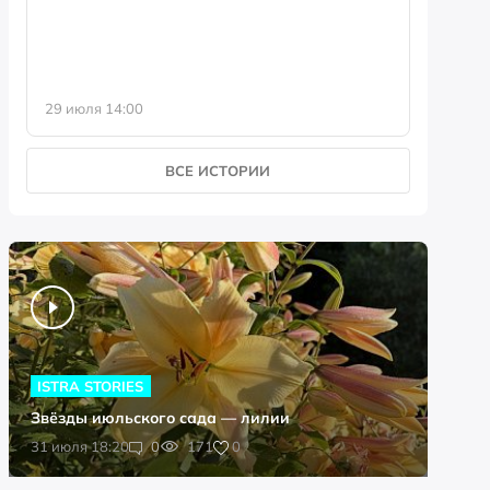
29 июля 14:00
23 июля 
ВСЕ ИСТОРИИ
ISTRA STORIES
Звёзды июльского сада — лилии
0
31 июля 18:20
0
171