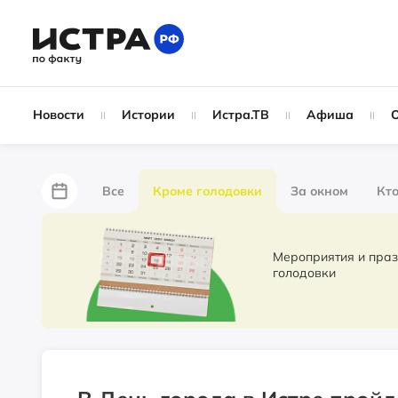
Новости
Истории
Истра.ТВ
Афиша
Все
Кроме голодовки
За окном
Кто
За забором
Не по лжи!
По форме
Жу
Мероприятия и праздники. Новости 
голодовки
Партнёрский материал
Народные новости