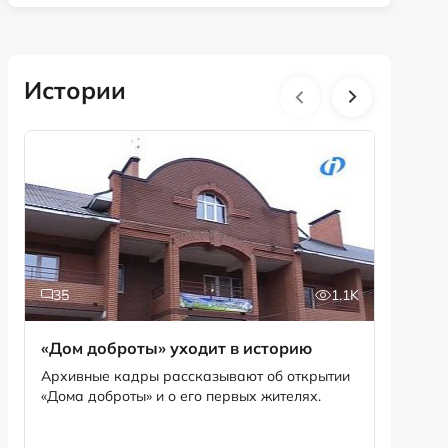
Истории
35
1.1K
5
«Дом доброты» уходит в историю
Истори
фотог
Архивные кадры рассказывают об открытии
«Дома доброты» и о его первых жителях.
Музей «
фотофо