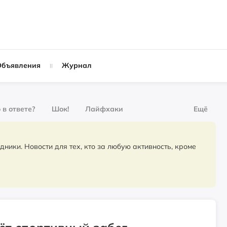
Объявления
Журнал
 в ответе?
Шок!
Лайфхаки
Ещё
рнал
За деньги
для тех, кто за любую активность, кроме
Слухи