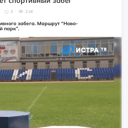
ёт спортивный забег
3
2.1K
тивного забега. Маршрут “Ново-
 парк”.