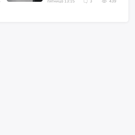
4
пятница 13:15
3
439