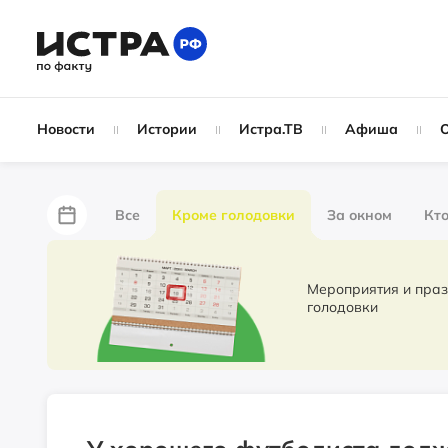
Новости
Истории
Истра.ТВ
Афиша
Все
Кроме голодовки
За окном
Кто
За забором
Не по лжи!
По форме
Жу
Мероприятия и праздники. Новости 
голодовки
Партнёрский материал
Народные новости