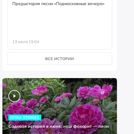
семейны
Предыстория песни «Подмосковные вечера»
13 июля 15:04
8 июля 0
ВСЕ ИСТОРИИ
ISTRA STORIES
Садовая история в июне: наш фаворит — пион
0
21 июня 13:45
1
240