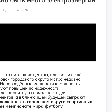
но быть много электроэнергии
3
2.7K
– это питающие центры, или, как их ещё
ово» городского округа Истра недавно
. Нововведённые мощности (а мощность
твуют повышению надёжности
благоприятную возможность для
нентов, а в ближайшем будущем
сыграют
ложенных в городском округе спортивных
ем Чемпионате мира футболу
.