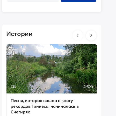
Истории
6
529
0
Песня, которая вошла в книгу
День с
рекордов Гиннеса, начиналась в
Снегирях
Смотрет