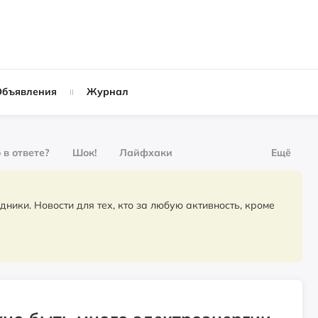
Объявления
Журнал
 в ответе?
Шок!
Лайфхаки
Ещё
рнал
За деньги
для тех, кто за любую активность, кроме
Слухи