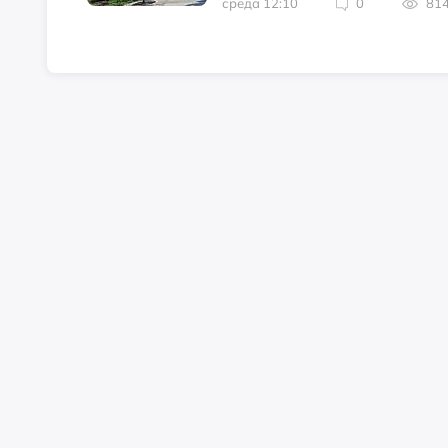
среда 12:10
0
81