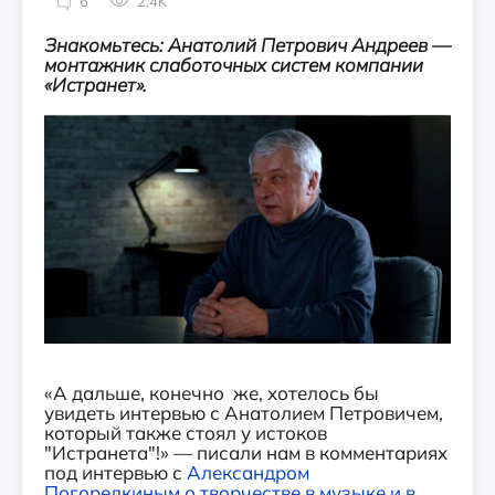
6
2.4K
Знакомьтесь: Анатолий Петрович Андреев —
монтажник слаботочных систем компании
«Истранет».
«А дальше, конечно же, хотелось бы
увидеть интервью с Анатолием Петровичем,
который также стоял у истоков
"Истранета"!» — писали нам в комментариях
под интервью с
Александром
Погорелкин
ым
о творчестве в музыке и в