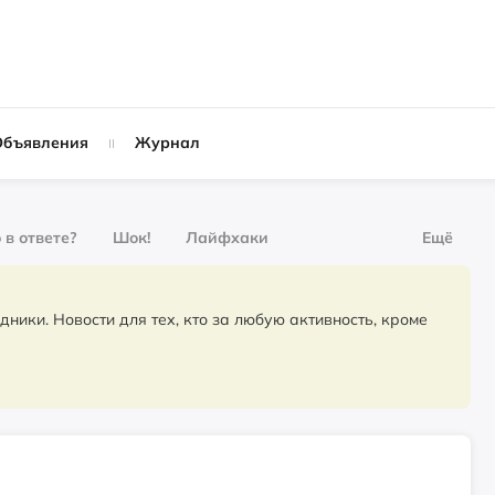
Объявления
Журнал
 в ответе?
Шок!
Лайфхаки
Ещё
рнал
За деньги
для тех, кто за любую активность, кроме
Слухи