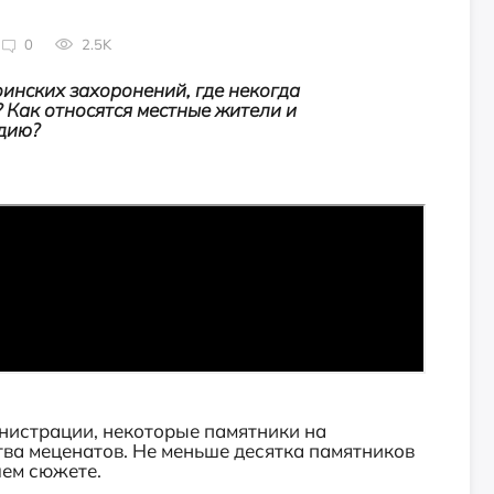
0
2.5K
оинских захоронений, где некогда
? Как относятся местные жители и
дию?
истрации, некоторые памятники на
ва меценатов. Не меньше десятка памятников
шем сюжете.