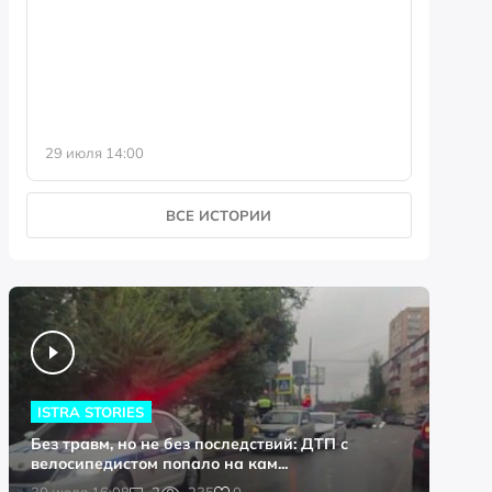
фотофо
29 июля 14:00
23 июля 
ВСЕ ИСТОРИИ
ISTRA STORIES
Без травм, но не без последствий: ДТП с
велосипедистом попало на кам...
0
30 июля 16:08
2
235