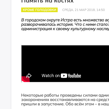
Память на костях
КРОМЕ ГОЛОДОВКИ
СРЕДА, 21 МАР 2018, 14:50
В городском округе Истра есть множество в
разворачивалась история. Что с ними стало
администрация к своему культурному насле
Некоторые работы проведены силами админ
захоронениях восстанавливаются на средст
пришли в запустение. Обо всём этом – в на