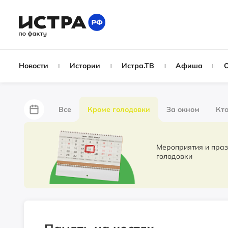
Новости
Истории
Истра.ТВ
Афиша
Все
Кроме голодовки
За окном
Кто
За забором
Не по лжи!
По форме
Жу
Мероприятия и праздники. Новости 
голодовки
Партнёрский материал
Народные новости