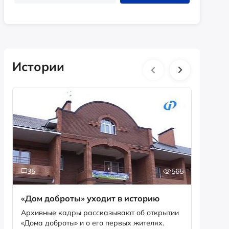
Истории
35
565
2
«Дом доброты» уходит в историю
Истори
фотог
Архивные кадры рассказывают об открытии
«Дома доброты» и о его первых жителях.
Музей «