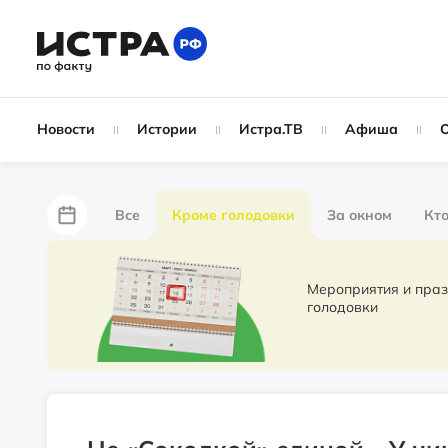
Новости
Истории
Истра.ТВ
Афиша
Все
Кроме голодовки
За окном
Кто
За забором
Не по лжи!
По форме
Жу
Мероприятия и праздники. Новости 
голодовки
Партнёрский материал
Народные новости