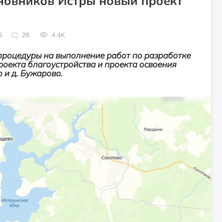
иновников Истры новый проект
5
26
4.4K
процедуры на выполнение работ по разработке
оекта благоустройства и проекта освоения
 и д. Бужарово.