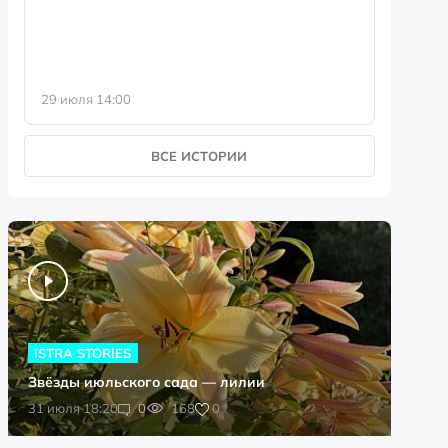
29 июля 14:00
23 июля 
ВСЕ ИСТОРИИ
ISTRA STORIES
Звёзды июльского сада — лилии
0
31 июля 18:20
0
168