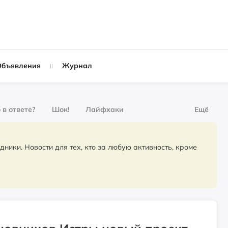
Объявления
Журнал
 в ответе?
Шок!
Лайфхаки
Ещё
рнал
За деньги
для тех, кто за любую активность, кроме
Слухи