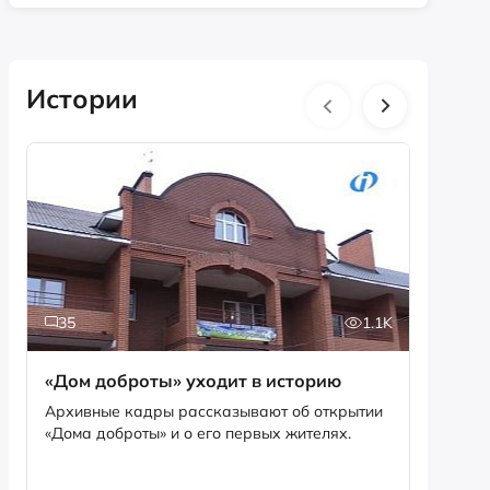
Истории
35
1.1K
5
«Дом доброты» уходит в историю
Истори
фотог
Архивные кадры рассказывают об открытии
«Дома доброты» и о его первых жителях.
Музей «
фотофо