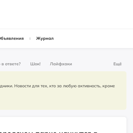
Объявления
Журнал
 в ответе?
Шок!
Лайфхаки
Ещё
рнал
За деньги
для тех, кто за любую активность, кроме
Слухи