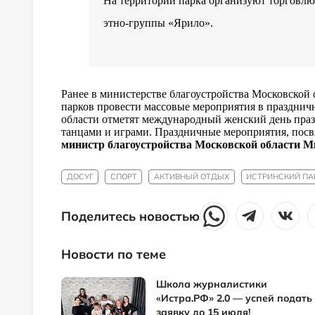
На территории парка организуют торговлю
этно-группы «Ярило».
Ранее в министерстве благоустройства Московской
парков провести массовые мероприятия в празднич
области отметят международный женский день праз
танцами и играми. Праздничные мероприятия, посв
министр благоустройства Московской области М
ДОСУГ
СПОРТ
АКТИВНЫЙ ОТДЫХ
ИСТРИНСКИЙ ПА
Поделитесь новостью
Новости по теме
Школа журналистики
«Истра.РФ» 2.0 — успей подать
заявку до 15 июля!