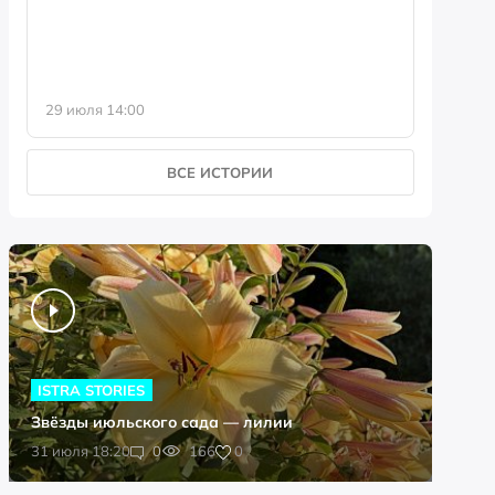
29 июля 14:00
23 июля 
ВСЕ ИСТОРИИ
ISTRA STORIES
Звёзды июльского сада — лилии
0
31 июля 18:20
0
166