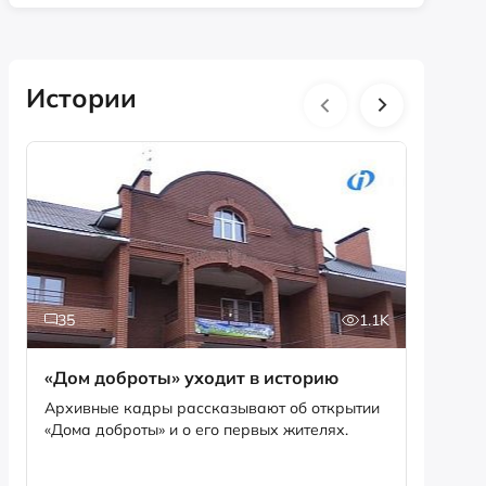
Истории
35
1.1K
5
«Дом доброты» уходит в историю
Истори
фотог
Архивные кадры рассказывают об открытии
«Дома доброты» и о его первых жителях.
Музей «
фотофо