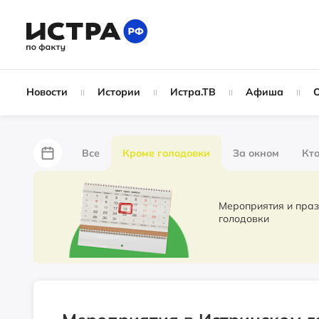
Новости
Истории
Истра.ТВ
Афиша
Все
Кроме голодовки
За окном
Кто
За забором
Не по лжи!
По форме
Жу
Мероприятия и праздники. Новости 
голодовки
Партнёрский материал
Народные новости