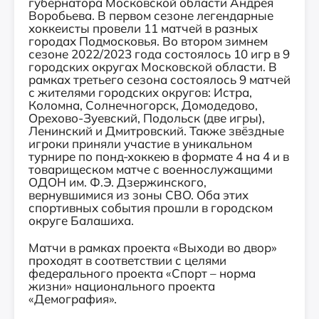
губернатора Московской области Андрея
Воробьева. В первом сезоне легендарные
хоккеисты провели 11 матчей в разных
городах Подмосковья. Во втором зимнем
сезоне 2022/2023 года состоялось 10 игр в 9
городских округах Московской области. В
рамках третьего сезона состоялось 9 матчей
с жителями городских округов: Истра,
Коломна, Солнечногорск, Домодедово,
Орехово-Зуевский, Подольск (две игры),
Ленинский и Дмитровский. Также звёздные
игроки приняли участие в уникальном
турнире по понд-хоккею в формате 4 на 4 и в
товарищеском матче с военнослужащими
ОДОН им. Ф.Э. Дзержинского,
вернувшимися из зоны СВО. Оба этих
спортивных события прошли в городском
округе Балашиха.
Матчи в рамках проекта «Выходи во двор»
проходят в соответствии с целями
федерального проекта «Спорт – норма
жизни» национального проекта
«Демография».