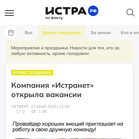
Все
Кроме голодовки
За окном
Кто в от
Мероприятия и праздники. Новости для тех, кто за
любую активность, кроме голодовки
КРОМЕ ГОЛОДОВКИ
Компания «Истранет»
открыла вакансии
ЧЕТВЕРГ, 22 МАЙ 2025, 11:55
0
1.3K
Провайдер хороших эмоций приглашает на
работу в свою дружную команду!