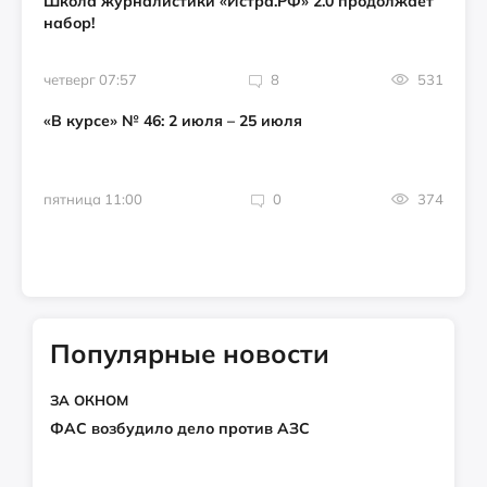
Школа журналистики «Истра.РФ» 2.0 продолжает
набор!
четверг 07:57
8
531
«В курсе» № 46: 2 июля – 25 июля
пятница 11:00
0
374
Популярные новости
ЗА ОКНОМ
ФАС возбудило дело против АЗС