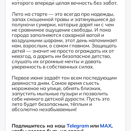
которого впереди целая вечность без забот.
Лето на старте — это всегда про надежды,
запах скошенной травы и затянувшиеся до
полуночи сумерки, которые дарят ни с чем
не сравнимое ощущение свободы. И пока
города заполняются сахарной ватой и
воздушными шарами, этот день напоминает
нам, взрослым, о самом главном. Защищать
детей — значит не просто ограждать их от
невзгод, а дарить им безопасное детство,
слушать их огромные мечты и давать
уверенность в собственных силах.
Первое июня задаёт тон всем последующим
девяноста дням. Самое время съесть
мороженое на улице, обнять близких,
запустить мыльные пузыри и позволить
себе немного детской дурости. Пусть это
лето будет безопасным, тёплым и
абсолютно незабываемым!
Подпишитесь на наш
Telegram
или
MAX
,
чтобы всегда быть на связи!